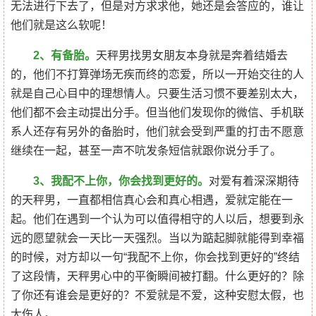
无法进行下去了，但是对方求求他，她还是会答应的，谁让
他们就是这么软呢！
2、有备胎。
天秤男找男女朋友本身就是奔着结婚去
的，他们不打算弹场无疾而终的恋爱，所以一开始交往的人
就是自己心目中的理想情人。只要生活习惯不要差别太大，
他们都不会主动提出分手。但当他们发现你的微信、手机联
系人还存有另外的备胎时，他们就会受到严重的打击不愿意
继续在一起，甚至一声不吭发条短信就跟你说分手了。
3、我配不上你，你会找到更好的。
对爱有着深深期待
的天秤男，一直都相信真心会和真心相遇，爱就定能在一
起。他们在遇到一个认为可以值得相守的人以后，想要到永
远的愿望就会一天比一天强烈。当以为踮起脚就能得到幸福
的时候，对方却以一句“我配不上你，你会找到更好的”终结
了这段情，天秤男心中的平衡瞬间被打翻。什么更好的？除
了你还有谁会是更好的？不爱就是不爱，这种安慰太假，也
太伤人。