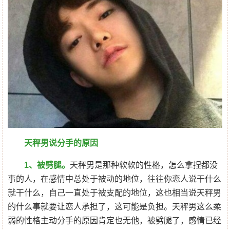
天秤男说分手的原因
1、被劈腿。
天秤男是那种软软的性格，怎么拿捏都没
事的人，在感情中总处于被动的地位，往往你恋人说干什么
就干什么，自己一直处于被支配的地位，这也相当说天秤男
的什么事就要让恋人承担了，这可能是负担。天秤男这么柔
弱的性格主动分手的原因肯定也无他，被劈腿了，感情已经