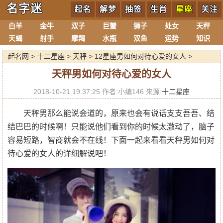
名字迷
起名
解梦
抽签
生肖
星座
关注
白羊
金牛
双子
巨蟹
狮子
处女
天秤
天蝎
射手
摩羯
水瓶
双鱼
运势
知识
起名网
>
十二星座
>
天秤
>
12星座男如何对待心爱的女人
>
天秤男如何对待心爱的女人
2018-10-21 19:37:25 作者:小编146 来源:
十二星座
天秤男那么能说会道的，原来也会有说话支支吾吾、结
结巴巴的时候啊！只能说他们看到你的时候太激动了，脑子
容易短路，智商就会不在线！下面一起来看看天秤男如何对
待心爱的女人的详细解说吧！