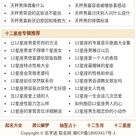
天秤男择偶看什么
天秤男最容易被哪些事感动
天秤男常说的这些话不能信
天秤男最讨厌别人问什么说什么
天秤男喜新厌旧原因和挽救方法
天秤男的择偶标准
专辑推荐
十二星座
让12星座男爱死你的方法
12星座的专属音乐歌曲大全集
12星座男舍不得哪个星座女
12星座男睡过以后
12星座男傍富婆吃软饭指数
12星座爱一个人的表现
12星座特点性格大全
12星座最暧昧的星座
12星座会背叛老婆吗
12星座的性格和命运
12星座前任突然联系你
12星座男会调教女朋友吗
12星座男容易对异性产生好感吗
12星座女人性格
当12星座爱上错的人
12星座一生会谈几次恋爱
12星座性能力怎么样
如何挽回12星座男人的心
12星座的掌管宫位详细解说
12星座男生暗恋你的小动作
起名大全
周公解梦
抽签占卜
十二生肖
十二星座
Copyright ©
名字迷
取名网
湘ICP备18003417号-1