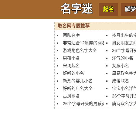
名字迷
起名
解梦
取名网专题推荐
团队名字
按月出生的
非常适合12星座的网名
男女朋友之
游戏角色名字大全
26个字母开
男孩小名
洋气的小名
宋词起名
女孩小名
好听的小名
周易取名字
新潮的婴儿小名
成语取名
好听的店名大全
宝宝小名洋
古风网名
26个字母开
26个字母开头的男孩英文名字
唐诗取名字