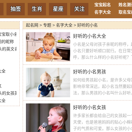
宝宝起名
姓名测
抽签
生肖
星座
关注
名字大全
取名宝
起名网
>
专题
>
名字大全
>
好听的小名
宝宝取小名
好听的小名大全
间的昵称
小名是父母对孩子亲昵的称呼，
头的英文名字
小名只要好听顺口就行。在日常
呼，那么什么样的小名好听呢？
来挑选个最新好听的小名儿吧！
小不点的感觉，比较小巧可爱，
大全
好听的小名男孩
如何给男孩起小名，是许多父母
气
影响非常深远，起小名当然要起
法，那么男孩的小名叫什么好听
头的女孩英文名字
名男孩吧！ 男孩的小名叫什么
大全
的周围有很多喜欢给宝宝取小名
好听的小名女孩
许多家长都会给自己的女孩起一
天使，也是爸爸妈妈的贴心小棉
子的气质和可爱。那么女孩的小