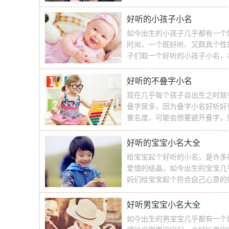
小名呢？相信许多家长对于这个
家准备了好听的小名女孩一文，
好听的小孩子小名
如今出生的小孩子几乎都有一个
时尚，一个既好听、又颇具个性
子们取一个好听的小孩子小名，
及可爱好听的小孩子小名大全供
巧 1、随性起好听的小孩子小名
好听的不叠字小名
现在几乎每个孩子自出生之时就
叠字居多，因为叠字小名好听好
重名度，可能会想要避开叠字，
面就一起来看看名字迷提供的好
不叠字大全吧！ 好听的不叠字小
好听的宝宝小名大全
给宝宝起个好听的小名，是许多
爱情的结晶，如今出生的宝宝几
妈们给宝宝起个符合自己心意的
宝小名大全给大家挑选，相信总
(星儿) (三月) (锐锐) (虎儿) (洛洛)
好听男宝宝小名大全
如今出生的男宝宝几乎都有一个