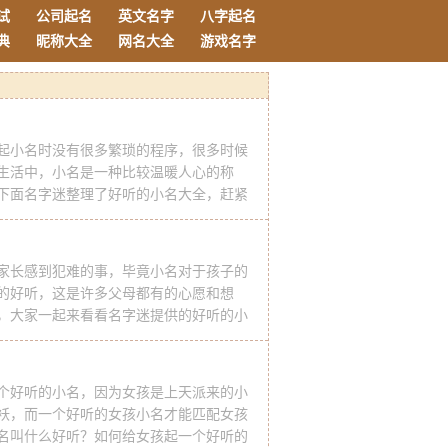
试
公司起名
英文名字
八字起名
典
昵称大全
网名大全
游戏名字
起小名时没有很多繁琐的程序，很多时候
生活中，小名是一种比较温暖人心的称
下面名字迷整理了好听的小名大全，赶紧
 最新好听的小名儿推荐 【点点】给人一种
适合娇小可爱、好动的宝宝。 【蕾
家长感到犯难的事，毕竟小名对于孩子的
的好听，这是许多父母都有的心愿和想
，大家一起来看看名字迷提供的好听的小
好听 【用叠字给男孩起好听的小名】在我们
用叠字的，这种方法是非常适用的
个好听的小名，因为女孩是上天派来的小
袄，而一个好听的女孩小名才能匹配女孩
名叫什么好听？如何给女孩起一个好听的