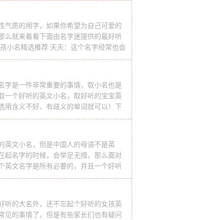
此名字非常有诗意，给人一种充
性气质的用字，如果你希望为自己可爱的
那么就来看看下面由名字迷提供的最好听
男孩小名精选推荐 天天：这个名字经常也会
，寓意表示为天天开心、快乐，读起来比
彬彬：有个成语为“彬彬有礼
名字是一件非常重要的事情，取小名也是
取一个好听的英文小名，取好听的宝宝英
选用含义不好、有歧义的单词就可以！下
的宝宝英文小名大全吧！ 好听的宝宝英文
丁文）黑色的意思。人们将ADRIAN描
的英文小名，但是中国人的母语不是英
在起名字的时候，会举足无措，那么面对
个英文名字是所有必要的，并且一个好听
悦耳，也让孩子自己也喜欢该英文小名。
好听的男孩小名英文推荐和男宝好听的
好听的大名外，还不忘起个好听的女孩英
常见的事情了，但是有些家长们也有疑问