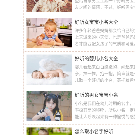
望给自家男宝宝起一个好听男宝
友之间的情感，不过，好听男宝
提供的好听男宝宝小名大全吧！
爱；喆表示智慧、贤哲、俊哲。
好听女宝宝小名大全
许多年轻爸爸妈妈都会给自己的
上天派来的小天使，也是爸爸妈
名才能匹配女孩子的气质和可爱
自己的女宝宝起一个好听的小名
供大家参考！ 好听女宝宝小名大
好听的婴儿小名大全
婴儿看起来白白嫩嫩的，闻起来
亲，捏一捏，抱一抱，简直就是
儿取一个好听的小名，寄托着希
看看名字迷提供的好听的婴儿小
子：适合婴儿起名用，而且叶子
好听的男女宝宝小名
小名是我们在幼儿时期的名字，
率极其高的称呼，所以小名一定
能让人呼唤起来有一种愉悦的感
你会喜欢什么样的小名呢？很多
去参考下别人家的男女宝宝是如
怎么取小名字好听