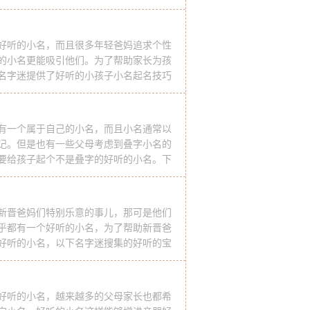
问题都是一筹莫展的，名字迷在这里为大
可以用来借鉴下。 好听的小名
好听的小名，而且很多年轻爸妈追求个性
的小名更能吸引他们。为了帮助家长为孩
名字迷提供了好听的小孩子小名起名技巧
大家参考使用。 好听的小孩子小名起名技
。可以随性给孩子
有一个属于自己的小名，而且小名通常以
记。但是也有一些父母考虑到叠字小名的
要给孩子起个不是叠字的好听的小名。下
听的不叠字小名起名方法及萌萌哒的小名
名起名方法 1、起个带修
新晋爸妈们特别乐意的事儿，那可是他们
乎都有一个好听的小名，为了帮助新晋爸
好听的小名，以下名字迷搜集的好听的宝
有一个是你喜欢的。 好听的宝宝小名推荐
 (小孑) (雷雷) (
好听的小名，越来越多的父母家长也都希