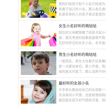
爸妈们给孩子起个小名已经成为
有属于自己的小名。那么各位准
实是至亲的人对孩子表达爱意的
多爸妈需面对的一大重要议题，
的小名大全吧！ 怎么取小名字好
女生小名好听的萌哒哒
现在的父母都掌握了给孩子起小
候，首先考虑的因素就是萌不萌
又好听好记的女生小名。名字迷
字小名，下面就一起来借鉴下名
生小名好听的萌哒哒推荐 小松
男生小名好听的萌哒哒
一般而言，男生大名都不应有稚
爱一点更加亲切，惹人怜爱。而
指的是太可爱了。那么适用于好
来借鉴名字迷提供的男生小名好
荐 罗密欧：罗密欧是译自英文名
最好听的女孩小名
许多家长都会给自己的女孩取一
天派来的小天使，也是爸爸妈妈
能匹配女孩子的气质和可爱。但
孩好听的小名，下面一起来看看