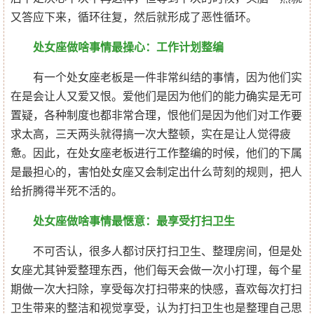
又答应下来，循环往复，然后就形成了恶性循环。
处女座做啥事情最操心：工作计划整编
有一个处女座老板是一件非常纠结的事情，因为他们实
在是会让人又爱又恨。爱他们是因为他们的能力确实是无可
置疑，各种制度也都非常合理，恨他们是因为他们对工作要
求太高，三天两头就得搞一次大整顿，实在是让人觉得疲
惫。因此，在处女座老板进行工作整编的时候，他们的下属
是最担心的，害怕处女座又会制定出什么苛刻的规则，把人
给折腾得半死不活的。
处女座做啥事情最惬意：最享受打扫卫生
不可否认，很多人都讨厌打扫卫生、整理房间，但是处
女座尤其钟爱整理东西，他们每天会做一次小打理，每个星
期做一次大扫除，享受每次打扫带来的快感，喜欢每次打扫
卫生带来的整洁和视觉享受，认为打扫卫生也是整理自己思