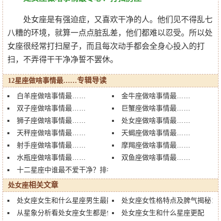
处女座是有强迫症，又喜欢干净的人。他们见不得乱七
八糟的环境，就算一点点脏乱差，他们都难以忍受。所以处
女座很经常打扫屋子，而且每次动手都会全身心投入的打
扫，不弄得干干净净誓不罢休。
专辑导读
12星座做啥事情最……
白羊座做啥事情最……
金牛座做啥事情最……
双子座做啥事情最……
巨蟹座做啥事情最……
狮子座做啥事情最……
处女座做啥事情最……
天秤座做啥事情最……
天蝎座做啥事情最……
射手座做啥事情最……
摩羯座做啥事情最……
水瓶座做啥事情最……
双鱼座做啥事情最……
十二星座中谁最不爱干净？排名揭晓！
相关文章
处女座
处女座女生和什么星座男生最配
处女座女性格特点及脾气揭秘：
从星象分析看处女座女生都是什么脾气？
处女座女生和什么星座更配