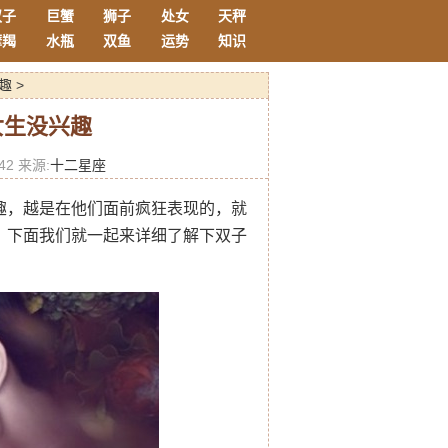
双子
巨蟹
狮子
处女
天秤
摩羯
水瓶
双鱼
运势
知识
趣
>
女生没兴趣
142 来源:
十二星座
趣，越是在他们面前疯狂表现的，就
。下面我们就一起来详细了解下双子