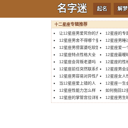
名字迷
起名
解梦
专辑推荐
十二星座
让12星座男爱死你的方法
12星座的专
12星座男舍不得哪个星座女
12星座男睡
12星座男傍富婆吃软饭指数
12星座爱一
12星座特点性格大全
12星座最暧
12星座会背叛老婆吗
12星座的性
12星座前任突然联系你
12星座男会
12星座男容易对异性产生好感吗
12星座女人
当12星座爱上错的人
12星座一生
12星座性能力怎么样
如何挽回12
12星座的掌管宫位详细解说
12星座男生