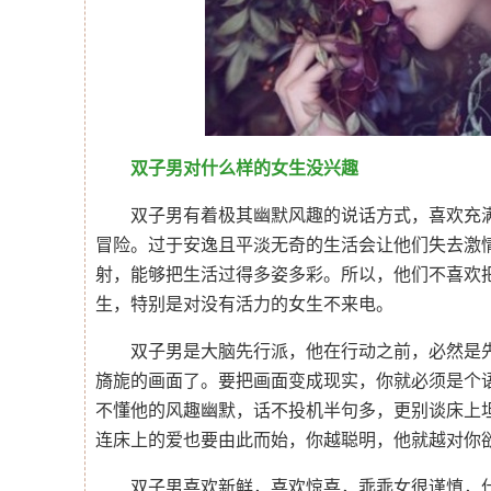
双子男对什么样的女生没兴趣
双子男有着极其幽默风趣的说话方式，喜欢充
冒险。过于安逸且平淡无奇的生活会让他们失去激
射，能够把生活过得多姿多彩。所以，他们不喜欢
生，特别是对没有活力的女生不来电。
双子男是大脑先行派，他在行动之前，必然是
旖旎的画面了。要把画面变成现实，你就必须是个
不懂他的风趣幽默，话不投机半句多，更别谈床上
连床上的爱也要由此而始，你越聪明，他就越对你
双子男喜欢新鲜，喜欢惊喜，乖乖女很谨慎，