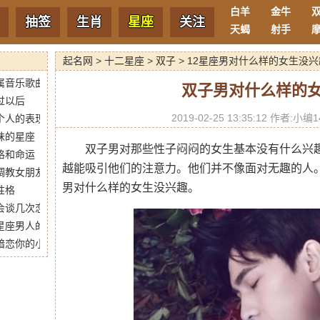
白羊
金牛
抽签
生肖
星座
关注
天蝎
射手
起名网
>
十二星座
>
双子
>
12星座男对什么样的女生没兴
属音乐歌曲大全集
双子男对什么样的
过以后
2019-02-25 13:35:12 作者:小编
个人的表现
昧的星座
双子男对那些性子闷闷的女生基本没有什么兴
格和命运
越能吸引他们的注意力。他们并不像面对无趣的人
调教女朋友吗
男对什么样的女生没兴趣。
性格
会谈几次恋爱
星座男人的心
暗恋你的小动作