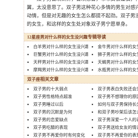
翼，太没意思了。双子男这种花心多情的男生对感
动情，但是对无趣的女生怎么都提不起劲。双子男
的女生，和这样的女生处对象双子男宁愿单身。
专辑导读
12星座男对什么样的女生没兴趣
白羊男对什么样的女生没兴趣
金牛男对什么样的女
巨蟹男对什么样的女生没兴趣
狮子男对什么样的女
天秤男对什么样的女生没兴趣
天蝎男对什么样的女
摩羯男对什么样的女生没兴趣
水瓶男对什么样的女
相关文章
双子座
双子男的十大弱点
双子男表白失败还会
双子男性格特点超准
双子男不想理你的原
双子男睡过以后
如何与双子男保持长
双子男的沉默是为何
和双子男吵架后该怎
双子男的恋爱缺点
双子男深爱一个人的
双子男吃醋的表现
双子男送给女友的情
双子男不再爱你时有何变化
双子男不再爱你的表