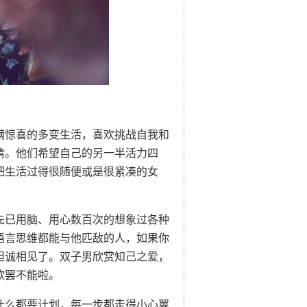
满惊喜的多变生活，喜欢挑战自我和
情。他们希望自己的另一半活力四
把生活过得很随便或是很紧凑的女
先已用脑、用心数百次的想象过各种
语言思维都能与他匹敌的人，如果你
坦诚相见了。双子男欣赏知己之爱，
欲罢不能啦。
什么都要计划，每一步都走得小心翼